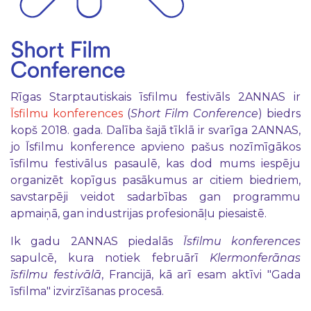
Rīgas Starptautiskais īsfilmu festivāls 2ANNAS ir
Īsfilmu konferences
(
Short Film Conference
) biedrs
kopš 2018. gada. Dalība šajā tīklā ir svarīga 2ANNAS,
jo Īsfilmu konference apvieno pašus nozīmīgākos
īsfilmu festivālus pasaulē, kas dod mums iespēju
organizēt kopīgus pasākumus ar citiem biedriem,
savstarpēji veidot sadarbības gan programmu
apmaiņā, gan industrijas profesionāļu piesaistē.
Ik gadu 2ANNAS piedalās
Īsfilmu konferences
sapulcē, kura notiek februārī
Klermonferānas
īsfilmu festivālā
, Francijā, kā arī esam aktīvi "Gada
īsfilma" izvirzīšanas procesā.