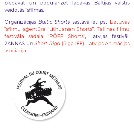
piedāvāt un popularizēt labākās Baltijas valstīs
veidotās īsfilmas.
Organizācijas
Baltic Shorts
sastāvā ietilpst
Lietuvas
īsfilmu aģentūra "Lithuanian Shorts"
,
Tallinas filmu
festivāla sadaļa "PÖFF Shorts"
, Latvijas festivāli
2ANNAS un
Short Riga
(Riga IFF)
,
Latvijas Animācijas
asociācija
.