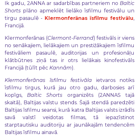
Ik gadu, 2ANNA ar sadarbības partneriem no
Baltic
Shorts
plāno apmeklēt lielāko īsfilmu festivālu un
tirgu pasaulē -
Klermonferānas īsfilmu festivālu
,
Francijā.
Klermonferānas (
Clermont-Ferrand
) festivāls ir viens
no senākajiem, lielākajiem un prestižākajiem īsfilmu
festivāliem pasaulē, auditorijas un profesionāļu
klātbūtnes ziņā tas ir otrs lielākais kinofestivāls
Francijā (tūlīt pēc
Kannām
).
Klermonferānas īsfilmu festivāla
ietvaros notiks
īsfilmu tirgus, kurā jau otro gadu, darbosies arī
kopīgs,
Baltic Shorts
organizēts (2ANNAS tajā
skaitā), Baltijas valstu stends. Šajā stendā paredzēti
Baltijas īsfilmu seansi, kurā katra Baltijas valsts izrādīs
savā valstī veidotas filmas, tā iepazīstinot
starptautisku auditoriju ar jaunākajām tendencēm
Baltijas īsfilmu ainavā.