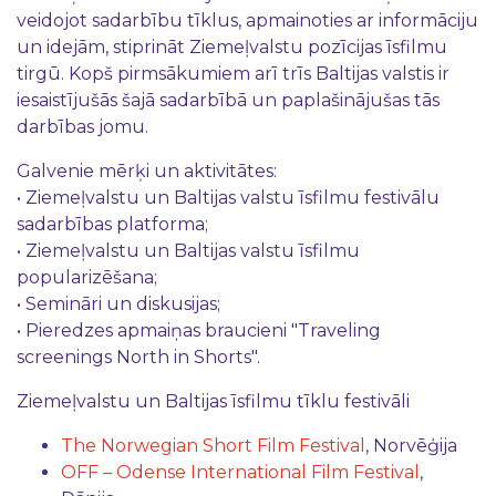
veidojot sadarbību tīklus, apmainoties ar informāciju
un idejām, stiprināt Ziemeļvalstu pozīcijas īsfilmu
tirgū. Kopš pirmsākumiem arī trīs Baltijas valstis ir
iesaistījušās šajā sadarbībā un paplašinājušas tās
darbības jomu.
Galvenie mērķi un aktivitātes:
• Ziemeļvalstu un Baltijas valstu īsfilmu festivālu
sadarbības platforma;
• Ziemeļvalstu un Baltijas valstu īsfilmu
popularizēšana;
• Semināri un diskusijas;
• Pieredzes apmaiņas braucieni "Traveling
screenings North in Shorts".
Ziemeļvalstu un Baltijas īsfilmu tīklu festivāli
The Norwegian Short Film Festival
, Norvēģija
OFF – Odense International Film Festival
,