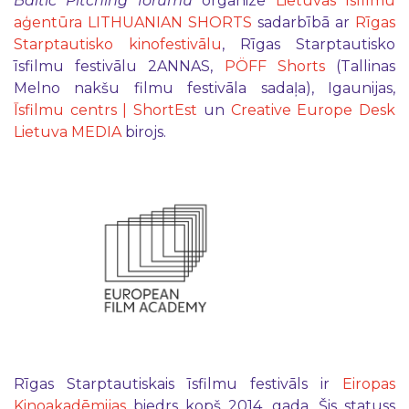
Baltic Pitching forumu
organizē
Lietuvas īsfilmu
aģentūra LITHUANIAN SHORTS
sadarbībā ar
Rīgas
Starptautisko kinofestivālu
, Rīgas Starptautisko
īsfilmu festivālu 2ANNAS,
PÖFF Shorts
(Tallinas
Melno nakšu filmu festivāla sadaļa), Igaunijas,
Īsfilmu centrs | ShortEst
un
Creative Europe Desk
Lietuva MEDIA
birojs.
Rīgas Starptautiskais īsfilmu festivāls ir
Eiropas
Kinoakadēmijas
biedrs kopš 2014. gada. Šis statuss