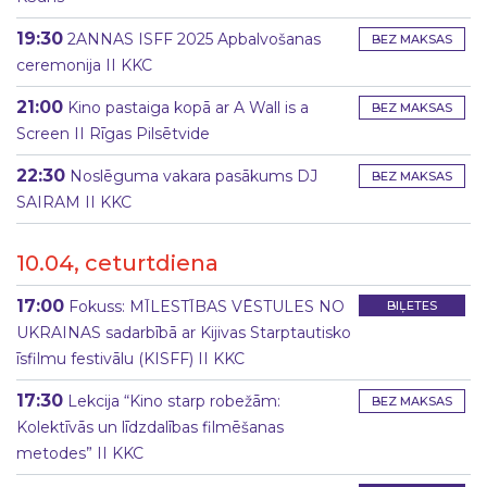
19:30
2ANNAS ISFF 2025 Apbalvošanas
BEZ MAKSAS
ceremonija II KKC
21:00
Kino pastaiga kopā ar A Wall is a
BEZ MAKSAS
Screen II Rīgas Pilsētvide
22:30
Noslēguma vakara pasākums DJ
BEZ MAKSAS
SAIRAM II KKC
10.04, ceturtdiena
17:00
Fokuss: MĪLESTĪBAS VĒSTULES NO
BIĻETES
UKRAINAS sadarbībā ar Kijivas Starptautisko
īsfilmu festivālu (KISFF) II KKC
17:30
Lekcija “Kino starp robežām:
BEZ MAKSAS
Kolektīvās un līdzdalības filmēšanas
metodes” II KKC