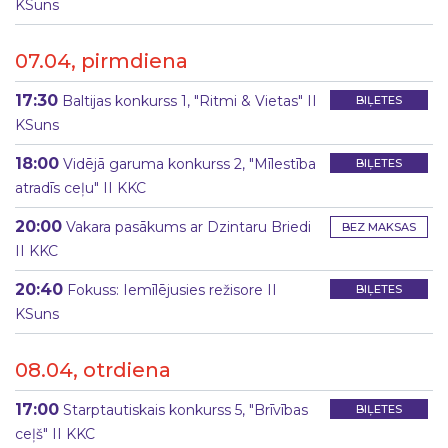
KSuns
07.04, pirmdiena
17:30
Baltijas konkurss 1, "Ritmi & Vietas" II
BIĻETES
KSuns
18:00
Vidējā garuma konkurss 2, "Mīlestība
BIĻETES
atradīs ceļu" II KKC
20:00
Vakara pasākums ar Dzintaru Briedi
BEZ MAKSAS
II KKC
20:40
Fokuss: Iemīlējusies režisore II
BIĻETES
KSuns
08.04, otrdiena
17:00
Starptautiskais konkurss 5, "Brīvības
BIĻETES
ceļš" II KKC