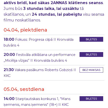
aktīvs brīdī, kad sākas 2ANNAS klātienes seanss
.
Jums būs
3 stundas laika, lai uzsāktu
tā
skatīšanos, un
24 stundas, lai pabeigtu
visu seansa
filmu noskatīšanos.
04.04, piektdiena
18:00
Fokuss: Progresa cilpā II Kronvalda
BIĻETES
bulvāris 4
20:00
Festivāla atklāšana un performance
BIĻETES
„Micēlija vīzijas” II Kronvalda bulvāris 4
21:30
Vakara pasākums Roberts Gobziņš II
BEZ MAKSAS
KKC
05.04, sestdiena
14:00
Starptautiskais konkurss 1, "Mans
BIĻETES
ķermenis, mans ķermenis" (18+) II KKC