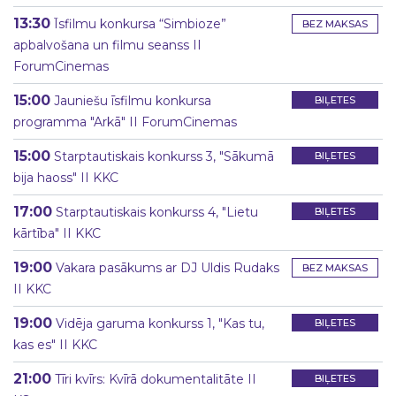
13:30
Īsfilmu konkursa “Simbioze”
BEZ MAKSAS
apbalvošana un filmu seanss II
ForumCinemas
15:00
Jauniešu īsfilmu konkursa
BIĻETES
programma "Arkā" II ForumCinemas
15:00
Starptautiskais konkurss 3, "Sākumā
BIĻETES
bija haoss" II KKC
17:00
Starptautiskais konkurss 4, "Lietu
BIĻETES
kārtība" II KKC
19:00
Vakara pasākums ar DJ Uldis Rudaks
BEZ MAKSAS
II KKC
19:00
Vidēja garuma konkurss 1, "Kas tu,
BIĻETES
kas es" II KKC
21:00
Tīri kvīrs: Kvīrā dokumentalitāte II
BIĻETES