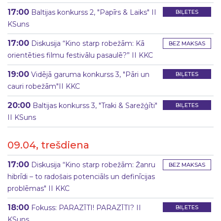
17:00
Baltijas konkurss 2, "Papīrs & Laiks" II
BIĻETES
KSuns
17:00
Diskusija “Kino starp robežām: Kā
BEZ MAKSAS
orientēties filmu festivālu pasaulē?” II KKC
19:00
Vidējā garuma konkurss 3, "Pāri un
BIĻETES
cauri robežām"II KKC
20:00
Baltijas konkurss 3, "Traki & Sarežģīti"
BIĻETES
II KSuns
09.04, trešdiena
17:00
Diskusija “Kino starp robežām: Žanru
BEZ MAKSAS
hibrīdi – to radošais potenciāls un definīcijas
problēmas" II KKC
18:00
Fokuss: PARAZĪTI! PARAZĪTI? II
BIĻETES
KSuns