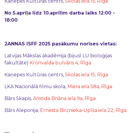
Kaņepes Kultūras centrs,
Skolas iela 15, Rīga
No 5.aprīļa līdz 10.aprīlim darba laiks 12:00 -
18:00
2ANNAS ISFF 2025 pasākumu norises vietas:
Latvijas Mākslas akadēmija (bijusī LU bioloģijas
fakultāte)
Kronvalda bulvāris 4, Rīga
Kaņepes Kultūras centrs,
Skolas iela 15, Rīga
LKA Nacionālā filmu skola,
Miera iela 58a, Rīga
Bārs Skapis,
Aristida Briāna iela 9a, Rīga
Bārs Aleponija,
Ernesta Birznieka-Upīša iela 22, Rīga