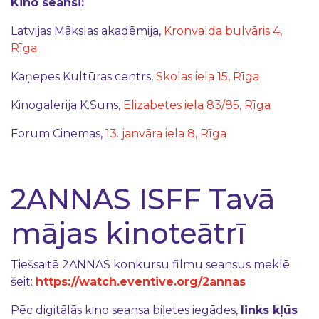
Kino seansi:
Latvijas Mākslas akadēmija,
Kronvalda bulvāris 4,
Rīga
Kaņepes Kultūras centrs,
Skolas iela 15, Rīga
Kinogalerija K.Suns,
Elizabetes iela 83/85, Rīga
Forum Cinemas,
13. janvāra iela 8, Rīga
2ANNAS ISFF Tavā
mājas kinoteātrī
Tiešsaitē 2ANNAS konkursu filmu seansus meklē
šeit:
https://watch.eventive.org/2annas
Pēc digitālās kino seansa biļetes iegādes,
links kļūs