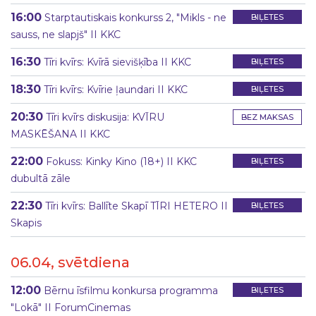
16:00
Starptautiskais konkurss 2, "Mikls - ne
BIĻETES
sauss, ne slapjš" II KKC
16:30
Tīri kvīrs: Kvīrā sievišķība II KKC
BIĻETES
18:30
Tīri kvīrs: Kvīrie ļaundari II KKC
BIĻETES
20:30
Tīri kvīrs diskusija: KVĪRU
BEZ MAKSAS
MASKĒŠANA II KKC
22:00
Fokuss: Kinky Kino (18+) II KKC
BIĻETES
dubultā zāle
22:30
Tīri kvīrs: Ballīte Skapī TĪRI HETERO II
BIĻETES
Skapis
06.04, svētdiena
12:00
Bērnu īsfilmu konkursa programma
BIĻETES
"Lokā" II ForumCinemas