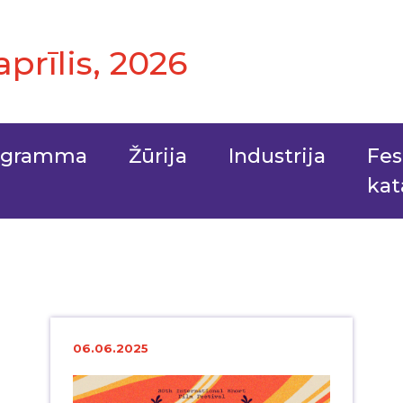
 aprīlis, 2026
ogramma
Žūrija
Industrija
Fes
kat
06.06.2025