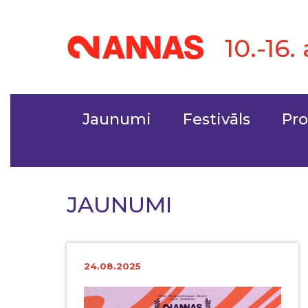
10.-16.
Jaunumi
Festivāls
Pr
JAUNUMI
24.08.2025