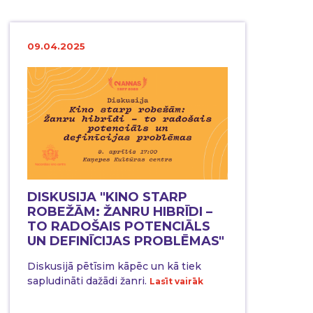
09.04.2025
DISKUSIJA "KINO STARP
ROBEŽĀM: ŽANRU HIBRĪDI –
TO RADOŠAIS POTENCIĀLS
UN DEFINĪCIJAS PROBLĒMAS"
Diskusijā pētīsim kāpēc un kā tiek
sapludināti dažādi žanri.
Lasīt vairāk