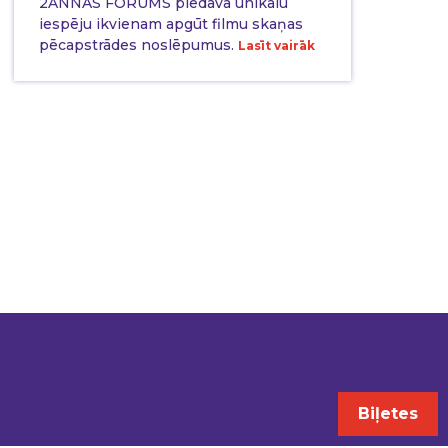
2ANNAS FORUMS piedāvā unikālu
iespēju ikvienam apgūt filmu skaņas
pēcapstrādes noslēpumus.
Lasīt vairāk