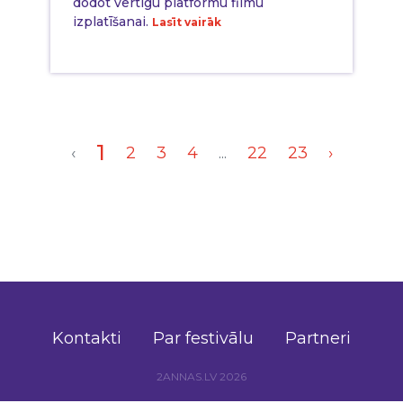
dodot vērtīgu platformu filmu
izplatīšanai.
Lasīt vairāk
1
‹
2
3
4
...
22
23
›
Kontakti
Par festivālu
Partneri
2ANNAS.LV 2026