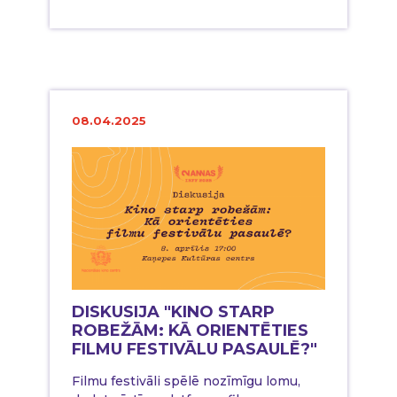
08.04.2025
DISKUSIJA "KINO STARP
ROBEŽĀM: KĀ ORIENTĒTIES
FILMU FESTIVĀLU PASAULĒ?"
Filmu festivāli spēlē nozīmīgu lomu,