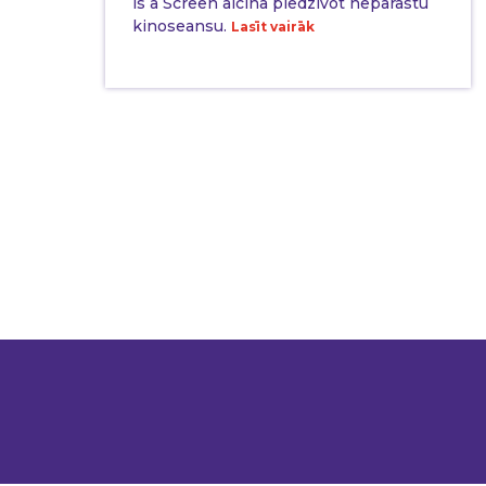
is a Screen aicina piedzīvot neparastu
kinoseansu.
Lasīt vairāk